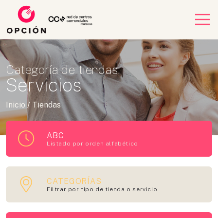
Categoría de tiendas:
Servicios
Inicio
/
Tiendas
ABC
Listado por orden alfabético
CATEGORÍAS
Filtrar por tipo de tienda o servicio